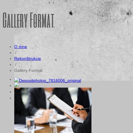
Gallery Format
O mne
/
Rekonštrukcie
/
Gallery Format