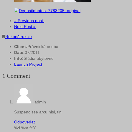
« Previous post.
Next Post »
Rekonštrukcie
Client:
Právnická osoba
Date:
07/2011
Info:
Štúdia ubytovne
Launch Project
1 Comment
admin
Suspendisse arcu nisl, tin
Odpovedať
%d.%m.%Y