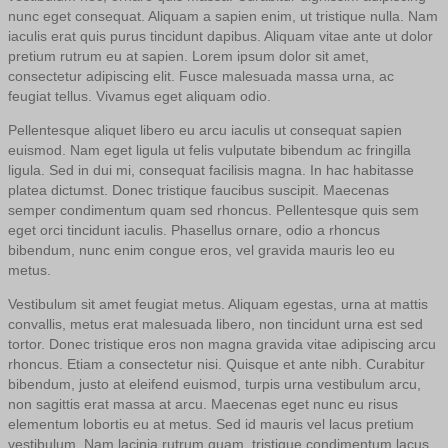
nunc eget consequat. Aliquam a sapien enim, ut tristique nulla. Nam
iaculis erat quis purus tincidunt dapibus. Aliquam vitae ante ut dolor
pretium rutrum eu at sapien. Lorem ipsum dolor sit amet,
consectetur adipiscing elit. Fusce malesuada massa urna, ac
feugiat tellus. Vivamus eget aliquam odio.
Pellentesque aliquet libero eu arcu iaculis ut consequat sapien
euismod. Nam eget ligula ut felis vulputate bibendum ac fringilla
ligula. Sed in dui mi, consequat facilisis magna. In hac habitasse
platea dictumst. Donec tristique faucibus suscipit. Maecenas
semper condimentum quam sed rhoncus. Pellentesque quis sem
eget orci tincidunt iaculis. Phasellus ornare, odio a rhoncus
bibendum, nunc enim congue eros, vel gravida mauris leo eu
metus.
Vestibulum sit amet feugiat metus. Aliquam egestas, urna at mattis
convallis, metus erat malesuada libero, non tincidunt urna est sed
tortor. Donec tristique eros non magna gravida vitae adipiscing arcu
rhoncus. Etiam a consectetur nisi. Quisque et ante nibh. Curabitur
bibendum, justo at eleifend euismod, turpis urna vestibulum arcu,
non sagittis erat massa at arcu. Maecenas eget nunc eu risus
elementum lobortis eu at metus. Sed id mauris vel lacus pretium
vestibulum. Nam lacinia rutrum quam, tristique condimentum lacus