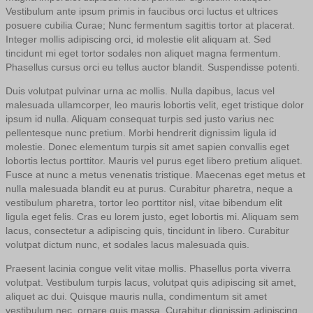
Vestibulum ante ipsum primis in faucibus orci luctus et ultrices
posuere cubilia Curae; Nunc fermentum sagittis tortor at placerat.
Integer mollis adipiscing orci, id molestie elit aliquam at. Sed
tincidunt mi eget tortor sodales non aliquet magna fermentum.
Phasellus cursus orci eu tellus auctor blandit. Suspendisse potenti.
Duis volutpat pulvinar urna ac mollis. Nulla dapibus, lacus vel
malesuada ullamcorper, leo mauris lobortis velit, eget tristique dolor
ipsum id nulla. Aliquam consequat turpis sed justo varius nec
pellentesque nunc pretium. Morbi hendrerit dignissim ligula id
molestie. Donec elementum turpis sit amet sapien convallis eget
lobortis lectus porttitor. Mauris vel purus eget libero pretium aliquet.
Fusce at nunc a metus venenatis tristique. Maecenas eget metus et
nulla malesuada blandit eu at purus. Curabitur pharetra, neque a
vestibulum pharetra, tortor leo porttitor nisl, vitae bibendum elit
ligula eget felis. Cras eu lorem justo, eget lobortis mi. Aliquam sem
lacus, consectetur a adipiscing quis, tincidunt in libero. Curabitur
volutpat dictum nunc, et sodales lacus malesuada quis.
Praesent lacinia congue velit vitae mollis. Phasellus porta viverra
volutpat. Vestibulum turpis lacus, volutpat quis adipiscing sit amet,
aliquet ac dui. Quisque mauris nulla, condimentum sit amet
vestibulum nec, ornare quis massa. Curabitur dignissim adipiscing