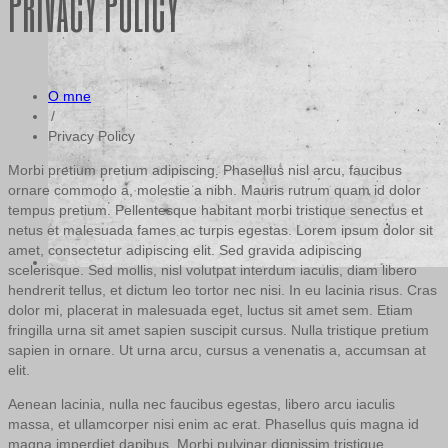
Privacy Policy
O mne
/
Privacy Policy
Morbi pretium pretium adipiscing. Phasellus nisl arcu, faucibus
ornare commodo a, molestie a nibh. Mauris rutrum quam id dolor
tempus pretium. Pellentesque habitant morbi tristique senectus et
netus et malesuada fames ac turpis egestas. Lorem ipsum dolor sit
amet, consectetur adipiscing elit. Sed gravida adipiscing
scelerisque. Sed mollis, nisl volutpat interdum iaculis, diam libero
hendrerit tellus, et dictum leo tortor nec nisi. In eu lacinia risus. Cras
dolor mi, placerat in malesuada eget, luctus sit amet sem. Etiam
fringilla urna sit amet sapien suscipit cursus. Nulla tristique pretium
sapien in ornare. Ut urna arcu, cursus a venenatis a, accumsan at
elit.
Aenean lacinia, nulla nec faucibus egestas, libero arcu iaculis
massa, et ullamcorper nisi enim ac erat. Phasellus quis magna id
magna imperdiet dapibus. Morbi pulvinar dignissim tristique.